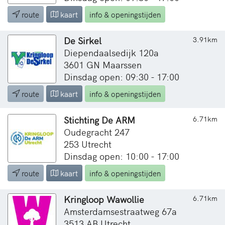
route
kaart
info & openingstijden
De Sirkel
3.91km
Diependaalsedijk 120a
3601 GN Maarssen
Dinsdag open: 09:30 - 17:00
route
kaart
info & openingstijden
Stichting De ARM
6.71km
Oudegracht 247
253 Utrecht
Dinsdag open: 10:00 - 17:00
route
kaart
info & openingstijden
Kringloop Wawollie
6.71km
Amsterdamsestraatweg 67a
3513 AB Utrecht