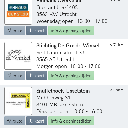
Emmaus Overvecht
Gloriantdreef 403
3562 KW Utrecht
Woensdag open: 13:00 - 17:00
route
kaart
info & openingstijden
Stichting De Goede Winkel
6.71km
Sint Laurensdreef 33
3565 AJ Utrecht
Morgen open: 10:00 - 17:00
route
kaart
info & openingstijden
Snuffelhoek IJsselstein
9.08km
Middenweg 31
3401 MB IJsselstein
Dinsdag open: 10:00 - 16:00
route
kaart
info & openingstijden