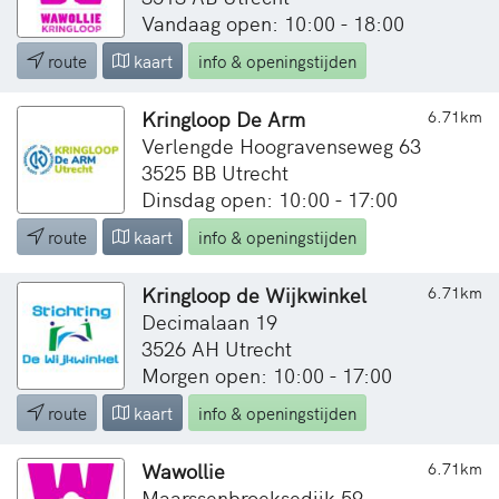
Vandaag open: 10:00 - 18:00
route
kaart
info & openingstijden
Kringloop De Arm
6.71km
Verlengde Hoogravenseweg 63
3525 BB Utrecht
Dinsdag open: 10:00 - 17:00
route
kaart
info & openingstijden
Kringloop de Wijkwinkel
6.71km
Decimalaan 19
3526 AH Utrecht
Morgen open: 10:00 - 17:00
route
kaart
info & openingstijden
Wawollie
6.71km
Maarssenbroeksedijk 59