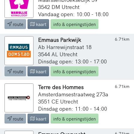
3542 DM Utrecht
Vandaag open: 10:00 - 18:00
route
kaart
info & openingstijden
Emmaus Parkwijk
6.71km
Ab Harrewijnstraat 18
3544 AL Utrecht
Dinsdag open: 13:00 - 17:00
route
kaart
info & openingstijden
Terre des Hommes
6.71km
Amsterdamsestraatweg 273a
3551 CE Utrecht
Dinsdag open: 11:00 - 14:00
route
kaart
info & openingstijden
6.71km