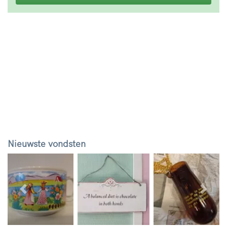
Nieuwste vondsten
Vorige
Volg