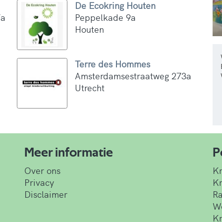
De Ecokring Houten
7a
Peppelkade 9a
Houten
Terre des Hommes
Amsterdamsestraatweg 273a
Utrecht
Meer informatie
P
Over ons
K
Privacy
Kr
Disclaimer
Ra
W
Kr