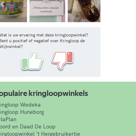
Vorige
Volgende
Wat is uw ervaring met deze kringloopwinkel?
Bent u positief of negatief over Kringloop de
Wijkwinkel?
opulaire kringloopwinkels
ringloop Wedeka
ingloop Huneborg
taPlan
oord en Daad De Loop
ingloopwinkel 't Hergebruikertje