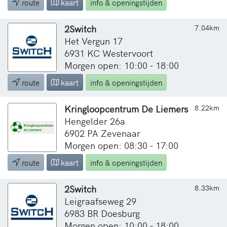
route
kaart
info & openingstijden
2Switch
7.04km
Het Vergun 17
6931 KC Westervoort
Morgen open: 10:00 - 18:00
route
kaart
info & openingstijden
Kringloopcentrum De Liemers
8.22km
Hengelder 26a
6902 PA Zevenaar
Morgen open: 08:30 - 17:00
route
kaart
info & openingstijden
2Switch
8.33km
Leigraafseweg 29
6983 BR Doesburg
Morgen open: 10:00 - 18:00