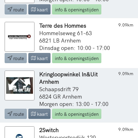
route
kaart
info & openingstijden
Terre des Hommes
9.09km
Hommelseweg 61-63
6821 LB Arnhem
Dinsdag open: 10:00 - 17:00
route
kaart
info & openingstijden
Kringloopwinkel In&Uit
9.09km
Arnhem
Schaapsdrift 79
6824 GR Arnhem
Morgen open: 13:00 - 17:00
route
kaart
info & openingstijden
2Switch
9.09km
Westervoortsedijk 120