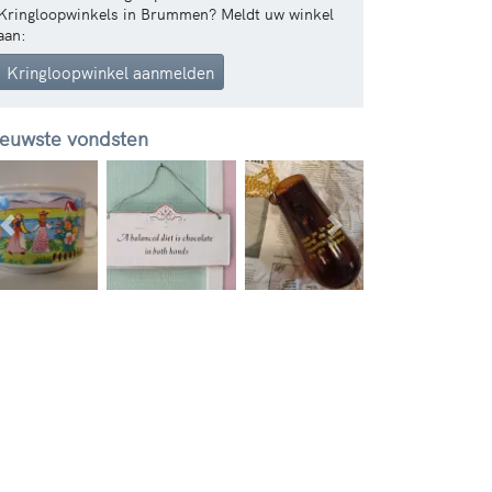
Kringloopwinkels in Brummen? Meldt uw winkel
aan:
Kringloopwinkel aanmelden
euwste vondsten
Vorige
Volgende