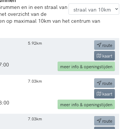
Brummen en in een straal van
het overzicht van de
en op maximaal 10km van het centrum van
5.92km
route
kaart
7:00
meer
info & openingstijden
7.03km
route
kaart
3:00
meer
info & openingstijden
7.03km
route