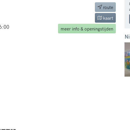
route
kaart
6:00
meer
info & openingstijden
Ni
Brummen