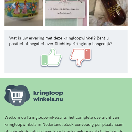
Vorige
Volg
Wat is uw ervaring met deze kringloopwinkel? Bent u
positief of negatief over Stichting Kringloop Langedijk?
Welkom op Kringloopwinkels.nu, het complete overzicht van
kringloopwinkels in Nederland. Zoek eenvoudig per plaatsnaam
of gebruik de interactieve kaart om kringloopwinkels bij u in de