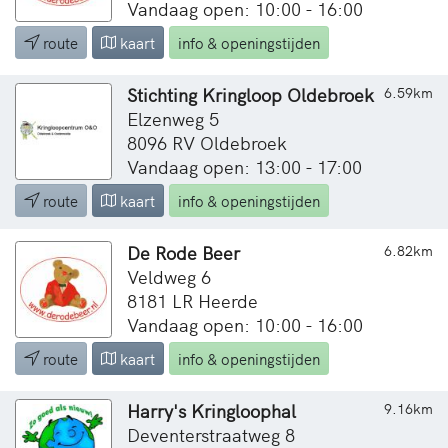
Vandaag open: 10:00 - 16:00
route
kaart
info & openingstijden
Stichting Kringloop Oldebroek
6.59km
Elzenweg 5
8096 RV Oldebroek
Vandaag open: 13:00 - 17:00
route
kaart
info & openingstijden
De Rode Beer
6.82km
Veldweg 6
8181 LR Heerde
Vandaag open: 10:00 - 16:00
route
kaart
info & openingstijden
Harry's Kringloophal
9.16km
Deventerstraatweg 8