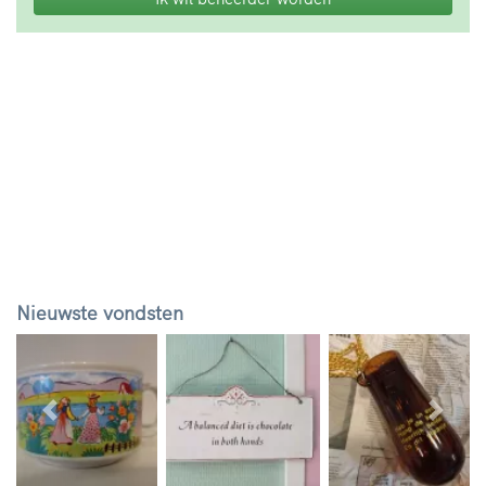
Nieuwste vondsten
Vorige
Volg