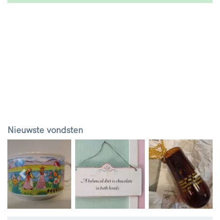
Nieuwste vondsten
Vorige
Volg