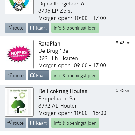
Dijnselburgelaan 6
3705 LP Zeist
Morgen open: 10:00 - 17:00
route
kaart
info & openingstijden
RataPlan
5.43km
De Brug 13a
3991 LN Houten
Morgen open: 09:00 - 17:00
route
kaart
info & openingstijden
De Ecokring Houten
5.43km
Peppelkade 9a
3992 AL Houten
Morgen open: 10:00 - 16:00
route
kaart
info & openingstijden