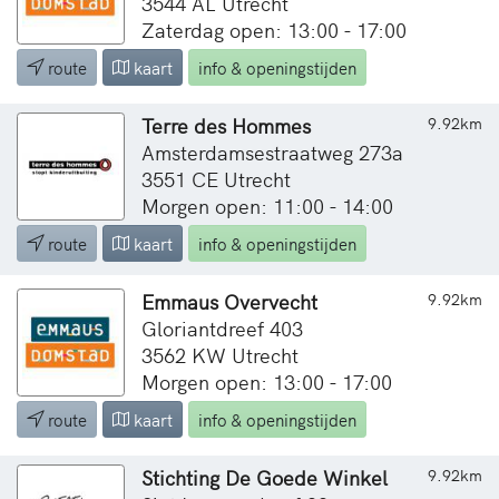
3544 AL Utrecht
Zaterdag open: 13:00 - 17:00
route
kaart
info & openingstijden
Terre des Hommes
9.92km
Amsterdamsestraatweg 273a
3551 CE Utrecht
Morgen open: 11:00 - 14:00
route
kaart
info & openingstijden
Emmaus Overvecht
9.92km
Gloriantdreef 403
3562 KW Utrecht
Morgen open: 13:00 - 17:00
route
kaart
info & openingstijden
Stichting De Goede Winkel
9.92km