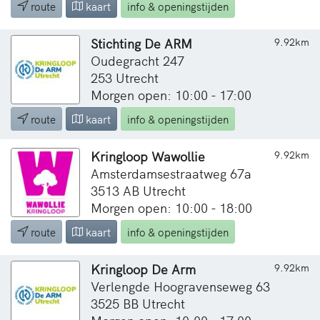
route
kaart
info & openingstijden
Stichting De ARM
9.92km
Oudegracht 247
253 Utrecht
Morgen open: 10:00 - 17:00
route
kaart
info & openingstijden
Kringloop Wawollie
9.92km
Amsterdamsestraatweg 67a
3513 AB Utrecht
Morgen open: 10:00 - 18:00
route
kaart
info & openingstijden
Kringloop De Arm
9.92km
Verlengde Hoogravenseweg 63
3525 BB Utrecht