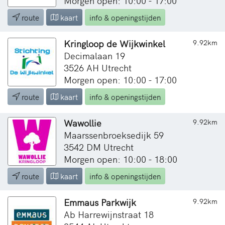
Morgen open: 10:00 - 17:00
route
kaart
info & openingstijden
Kringloop de Wijkwinkel
9.92km
Decimalaan 19
3526 AH Utrecht
Morgen open: 10:00 - 17:00
route
kaart
info & openingstijden
Wawollie
9.92km
Maarssenbroeksedijk 59
3542 DM Utrecht
Morgen open: 10:00 - 18:00
route
kaart
info & openingstijden
Emmaus Parkwijk
9.92km
Ab Harrewijnstraat 18