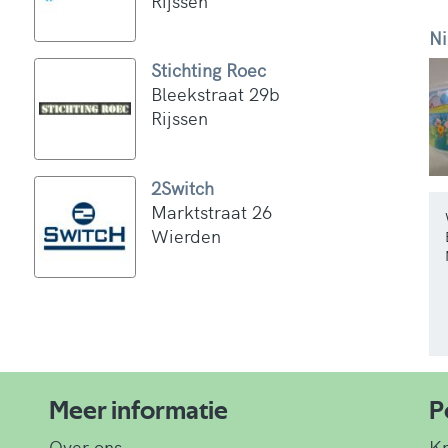
Rijssen
Ni
Stichting Roec
Bleekstraat 29b
Rijssen
2Switch
Marktstraat 26
Wierden
Meer informatie
P
Over ons
K