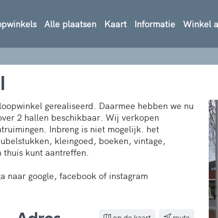
opwinkels
Alle plaatsen
Kaart
Informatie
Winkel 
l
gloopwinkel gerealiseerd. Daarmee hebben we nu
ver 2 hallen beschikbaar. Wij verkopen
truimingen. Inbreng is niet mogelijk. het
eubelstukken, kleingoed, boeken, vintage,
 thuis kunt aantreffen.
ga naar google, facebook of instagram
op de kaart
route