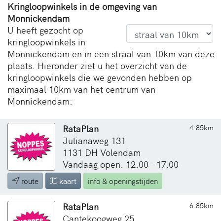
Kringloopwinkels in de omgeving van
Monnickendam
U heeft gezocht op
kringloopwinkels in
Monnickendam en in een straal van 10km van deze
plaats. Hieronder ziet u het overzicht van de
kringloopwinkels die we gevonden hebben op
maximaal 10km van het centrum van
Monnickendam:
RataPlan
4.85km
Julianaweg 131
1131 DH Volendam
Vandaag open: 12:00 - 17:00
route
kaart
info & openingstijden
RataPlan
6.85km
Cantekoogweg 25