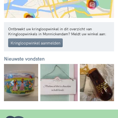
Ontbreekt uw kringloopwinkel in dit overzicht van
Kringloopwinkels in Monnickendam? Meldt uw winkel aan:
Kringloopwinkel aanmelden
Nieuwste vondsten
Vorige
Volg