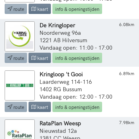
route
kaart
info & openingstijden
De Kringloper
6.08km
Noorderweg 96a
1221 AB Hilversum
Vandaag open: 11:00 - 17:00
route
kaart
info & openingstijden
Kringloop 't Gooi
6.89km
Laarderweg 114-116
1402 RG Bussum
Vandaag open: 12:00 - 17:00
route
kaart
info & openingstijden
RataPlan Weesp
7.98km
Nieuwstad 12a
1381 CC Weesp