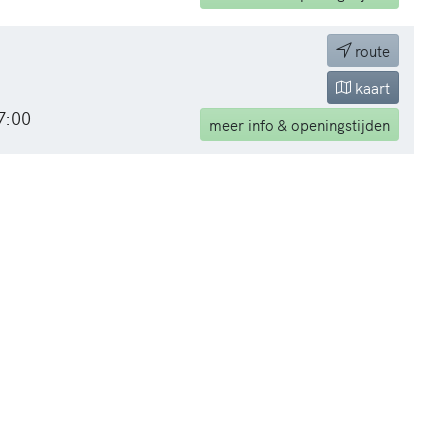
route
kaart
7:00
meer
info & openingstijden