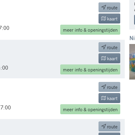
route
kaart
7:00
meer
info & openingstijden
Ni
route
kaart
4:00
meer
info & openingstijden
route
kaart
17:00
meer
info & openingstijden
route