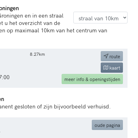
roningen
roningen en in een straal
t u het overzicht van de
en op maximaal 10km van het centrum van
8.27km
route
kaart
7:00
meer
info & openingstijden
en
nent gesloten of zijn bijvoorbeeld verhuisd.
oude pagina
3