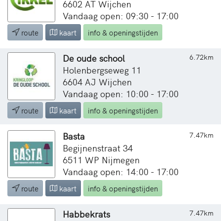
6602 AT Wijchen
Vandaag open: 09:30 - 17:00
route
kaart
info & openingstijden
De oude school
6.72km
Holenbergseweg 11
6604 AJ Wijchen
Vandaag open: 10:00 - 17:00
route
kaart
info & openingstijden
Basta
7.47km
Begijnenstraat 34
6511 WP Nijmegen
Vandaag open: 14:00 - 17:00
route
kaart
info & openingstijden
Habbekrats
7.47km