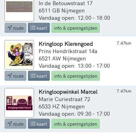
In de Betouwstraat 17
6511 GB Nijmegen
Vandaag open: 12:00 - 18:00
route
kaart
info & openingstijden
Kringloop Klerengoed
7.47km
Prins Hendrikstraat 14a
6521 AW Nijmegen
Vandaag open: 13:00 - 17:00
route
kaart
info & openingstijden
Kringloopwinkel Marcel
7.47km
Marie Curiestraat 72
6533 HZ Nijmegen
Vandaag open: 09:30 - 17:00
route
kaart
info & openingstijden