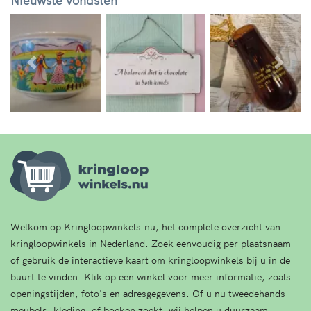
Vorige
Volg
Welkom op Kringloopwinkels.nu, het complete overzicht van
kringloopwinkels in Nederland. Zoek eenvoudig per plaatsnaam
of gebruik de interactieve kaart om kringloopwinkels bij u in de
buurt te vinden. Klik op een winkel voor meer informatie, zoals
openingstijden, foto's en adresgegevens. Of u nu tweedehands
meubels, kleding, of boeken zoekt, wij helpen u duurzaam