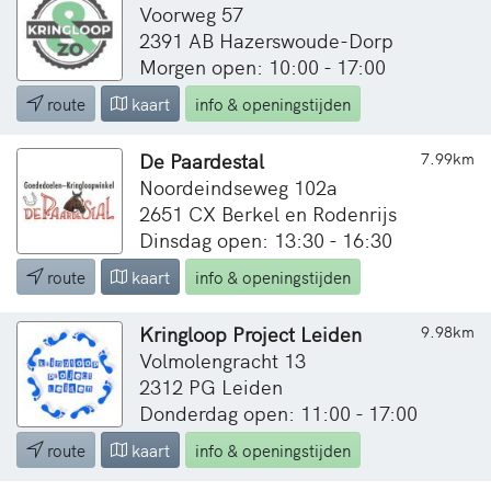
Voorweg 57
2391 AB Hazerswoude-Dorp
Morgen open: 10:00 - 17:00
route
kaart
info & openingstijden
De Paardestal
7.99km
Noordeindseweg 102a
2651 CX Berkel en Rodenrijs
Dinsdag open: 13:30 - 16:30
route
kaart
info & openingstijden
Kringloop Project Leiden
9.98km
Volmolengracht 13
2312 PG Leiden
Donderdag open: 11:00 - 17:00
route
kaart
info & openingstijden