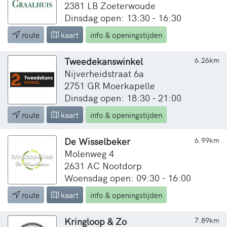
2381 LB Zoeterwoude
Dinsdag open: 13:30 - 16:30
route
kaart
info & openingstijden
Tweedekanswinkel
6.26km
Nijverheidstraat 6a
2751 GR Moerkapelle
Dinsdag open: 18:30 - 21:00
route
kaart
info & openingstijden
De Wisselbeker
6.99km
Molenweg 4
2631 AC Nootdorp
Woensdag open: 09:30 - 16:00
route
kaart
info & openingstijden
Kringloop & Zo
7.89km