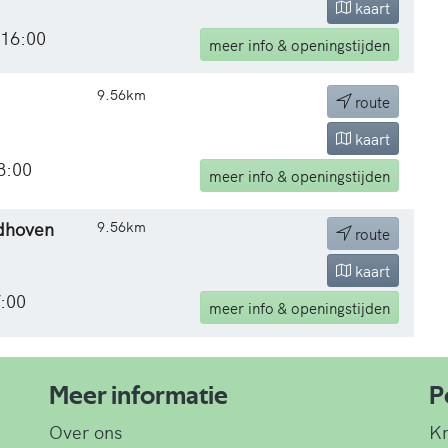
kaart
 16:00
meer
info & openingstijden
9.56km
route
kaart
8:00
meer
info & openingstijden
ndhoven
9.56km
route
kaart
7:00
meer
info & openingstijden
Meer informatie
P
Over ons
Kr