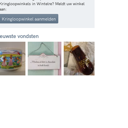
Kringloopwinkels in Wintelre? Meldt uw winkel
aan:
Kringloopwinkel aanmelden
euwste vondsten
Vorige
Volgende