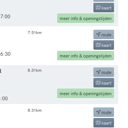
kaart
17:00
meer
info & openingstijden
7.51km
route
kaart
16:30
meer
info & openingstijden
l
8.31km
route
kaart
meer
info & openingstijden
6:00
8.31km
route
kaart