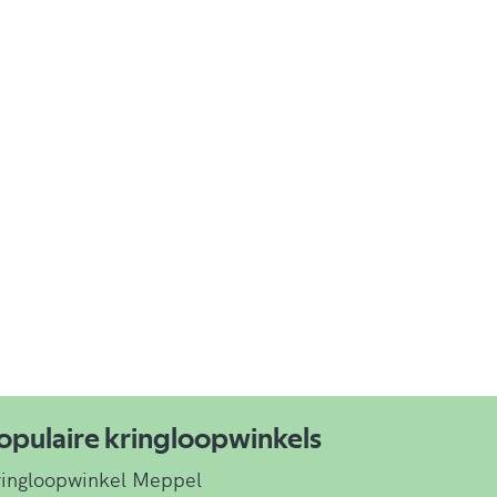
opulaire kringloopwinkels
ingloopwinkel Meppel