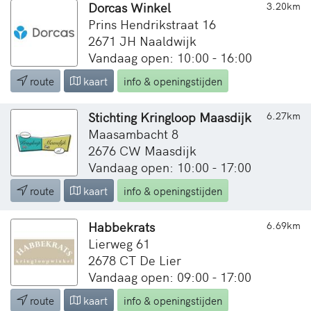
Dorcas Winkel
3.20km
Prins Hendrikstraat 16
2671 JH Naaldwijk
Vandaag open: 10:00 - 16:00
route
kaart
info & openingstijden
Stichting Kringloop Maasdijk
6.27km
Maasambacht 8
2676 CW Maasdijk
Vandaag open: 10:00 - 17:00
route
kaart
info & openingstijden
Habbekrats
6.69km
Lierweg 61
2678 CT De Lier
Vandaag open: 09:00 - 17:00
route
kaart
info & openingstijden