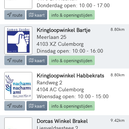
Donderdag open: 10:00 - 17:00
route
kaart
info & openingstijden
Kringloopwinkel Bartje
8.80km
Meerlaan 25
4103 XZ Culemborg
Dinsdag open: 10:00 - 16:00
route
kaart
info & openingstijden
Kringloopwinkel Habbekrats
8.80km
Randweg 2
4104 AC Culemborg
Woensdag open: 10:00 - 15:00
route
kaart
info & openingstijden
Dorcas Winkel Brakel
9.42km
Liesveldsesteeg 2