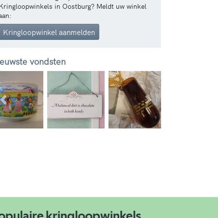
Kringloopwinkels in Oostburg? Meldt uw winkel
aan:
Kringloopwinkel aanmelden
euwste vondsten
Vorige
Volgende
opulaire kringloopwinkels