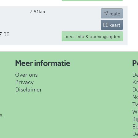
7.91km
route
kaart
7:00
meer
info & openingstijden
Meer informatie
P
Over ons
De
Privacy
Kr
Disclaimer
Do
No
T
W
n.
Bi
E
De
j