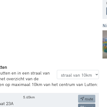
Ni
tten
utten en in een straal van
het overzicht van de
en op maximaal 10km van het centrum van Lutten:
5.65km
route
aat 23A