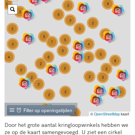
2
6
3
3
5
3
2
2
3
2
5
5
7
3
4
5
5
4
6
2
8
2
2
2
2
2
3
2
2
2
3
2
Filter op openingstijden
4
©
OpenStreetMap
kaart
Door het grote aantal kringloopwinkels hebben we
ze op de kaart samengevoegd. U ziet een cirkel