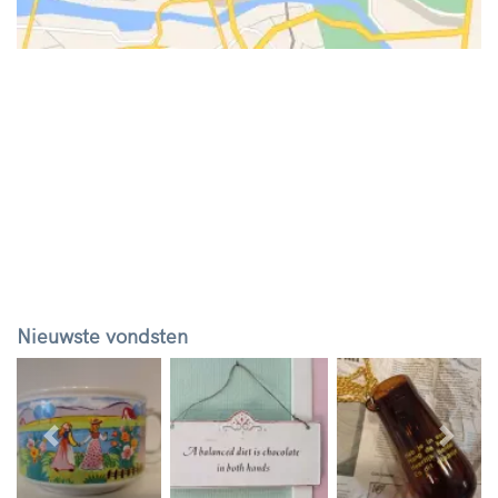
Nieuwste vondsten
Vorige
Volg