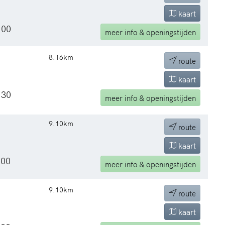
kaart
:00
meer
info & openingstijden
8.16km
route
kaart
:30
meer
info & openingstijden
9.10km
route
kaart
:00
meer
info & openingstijden
9.10km
route
1
kaart