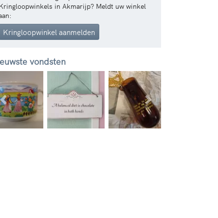
Kringloopwinkels in Akmarijp? Meldt uw winkel
aan:
Kringloopwinkel aanmelden
euwste vondsten
Vorige
Volgende