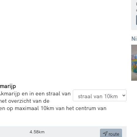
Ni
marijp
kmarijp en in een straal van
het overzicht van de
en op maximaal 10km van het centrum van
4.58km
route