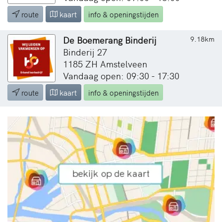
route
kaart
info & openingstijden
De Boemerang Binderij
9.18km
Binderij 27
1185 ZH Amstelveen
Vandaag open: 09:30 - 17:30
route
kaart
info & openingstijden